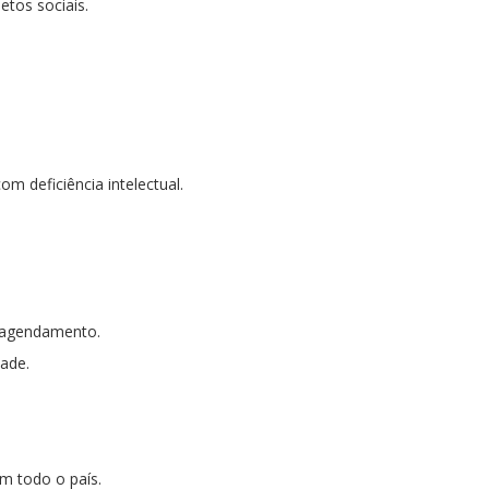
etos sociais.
m deficiência intelectual.
e agendamento.
dade.
m todo o país.