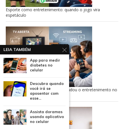
Esporte como entretenimento: quando o jogo vira
espetáculo
LEIA TAMBÉM
App para medir
diabetes no
celular
Descubra quando
você irá se
TV aberta ao streaming: como mudou o entretenimento no
aposentar com
Brasil
esse...
Assista doramas
usando aplicativo
no celular