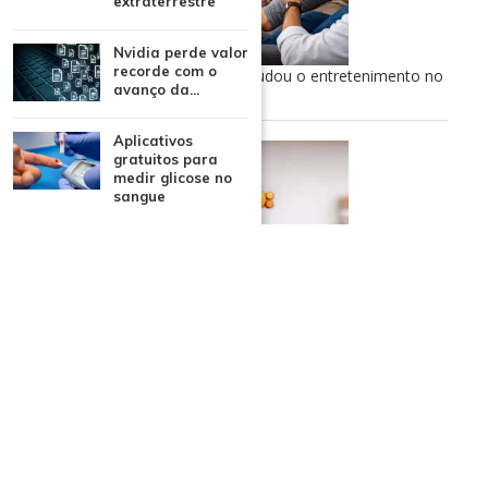
extraterrestre
Nvidia perde valor
recorde com o
TV aberta ao streaming: como mudou o entretenimento no
avanço da...
Brasil
Aplicativos
gratuitos para
medir glicose no
sangue
Onde assistir BBB26 ao vivo: opções gratuitas e oficiais
CATEGORIAS