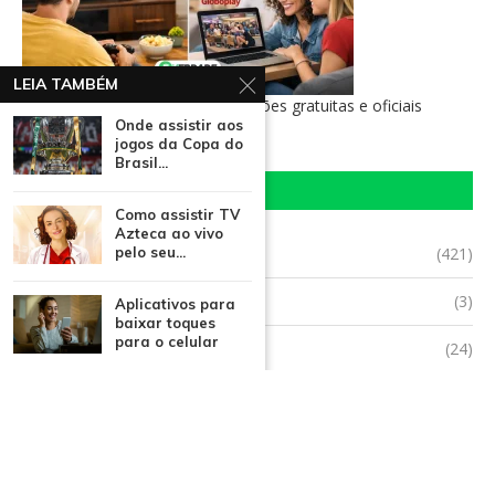
LEIA TAMBÉM
Onde assistir BBB26 ao vivo: opções gratuitas e oficiais
Onde assistir aos
jogos da Copa do
Brasil...
CATEGORIAS
Como assistir TV
Azteca ao vivo
Aplicativos
(421)
pelo seu...
Beleza
(3)
Aplicativos para
baixar toques
para o celular
Benefício Social
(24)
Ciência
(11)
Crédito
(10)
Curiosidades
(58)