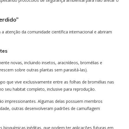
speitando protocolos de segurança ambiental para não afetar o
erdido”
 a atenção da comunidade científica internacional e abriram
tes
ente novas, incluindo insetos, aracnídeos, bromélias e
crescem sobre outras plantas sem parasitá-las).
o que vive exclusivamente entre as folhas de bromélias nas
o seu habitat completo, inclusive para reprodução.
são impressionantes. Algumas delas possuem membros
lidade, outras desenvolveram padrões de camuflagem
 bioquímicas inéditas, que podem ter aplicações futuras em