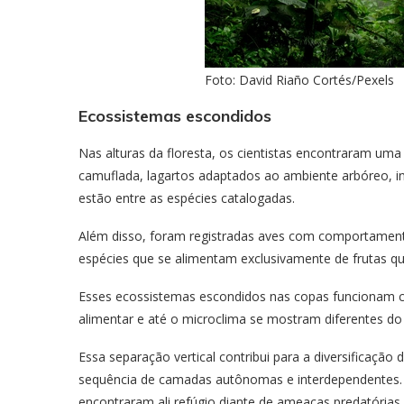
Foto: David Riaño Cortés/Pexels
Ecossistemas escondidos
Nas alturas da floresta, os cientistas encontraram um
camuflada, lagartos adaptados ao ambiente arbóreo, i
estão entre as espécies catalogadas.
Além disso, foram registradas aves com comportamento
espécies que se alimentam exclusivamente de frutas q
Esses ecossistemas escondidos nas copas funcionam co
alimentar e até o microclima se mostram diferentes do
Essa separação vertical contribui para a diversificação
sequência de camadas autônomas e interdependentes.
encontraram ali refúgio diante de ameaças predatórias.