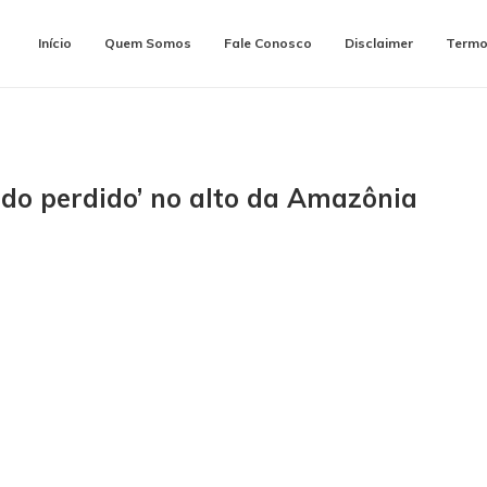
Início
Quem Somos
Fale Conosco
Disclaimer
Termo
do perdido’ no alto da Amazônia