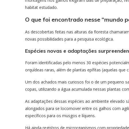
montagens nos galhos exigiram dias de preparação, re
habitat estudado.
O que foi encontrado nesse “mundo p
As descobertas feitas nas alturas da floresta chamaram
novas possibilidades para a pesquisa ecológica.
Espécies novas e adaptações surpreenden
Foram identificadas pelo menos 30 espécies potencialm
orquídeas raras, além de plantas epífitas (aquelas que 
Um dos achados mais curiosos foi o de um pequeno sap
copas, utilizando a água acumulada nessas plantas com
As adaptações dessas espécies ao ambiente elevado 
alongados para se locomover entre os galhos com agi
específicos para os musgos e líquens.
Há ainda registros de microrganismos com propriedades