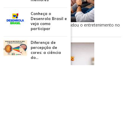
Conheça o
Desenrola Brasil e
veja como
TV aberta ao streaming: como mudou o entretenimento no
participar
Brasil
Diferença de
percepção de
cores: a ciência
do...
Onde assistir BBB26 ao vivo: opções gratuitas e oficiais
CATEGORIAS