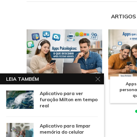
ARTIGOS
LEIA TAMBÉM
Apps psicológicos: o que
Apps
descobri após testar vários
persona
Aplicativo para ver
q
furação Milton em tempo
real
Aplicativo para limpar
memória do celular