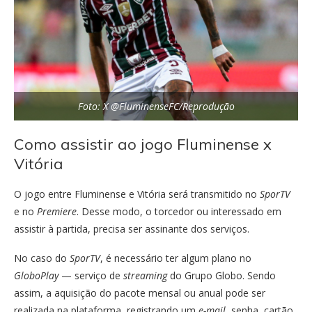
Foto: X @FluminenseFC/Reprodução
Como assistir ao jogo Fluminense x
Vitória
O jogo entre Fluminense e Vitória será transmitido no
SporTV
e no
Premiere
. Desse modo, o torcedor ou interessado em
assistir à partida, precisa ser assinante dos serviços.
No caso do
SporTV
, é necessário ter algum plano no
GloboPlay
— serviço de
streaming
do Grupo Globo. Sendo
assim, a aquisição do pacote mensal ou anual pode ser
realizada na plataforma, registrando um
e-mail
, senha, cartão