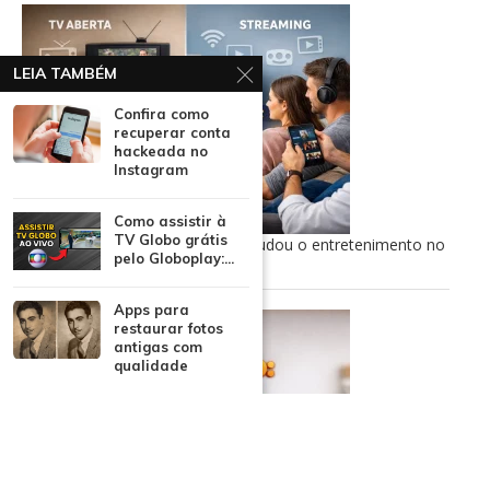
LEIA TAMBÉM
Confira como
recuperar conta
hackeada no
Instagram
Como assistir à
TV Globo grátis
TV aberta ao streaming: como mudou o entretenimento no
pelo Globoplay:...
Brasil
Apps para
restaurar fotos
antigas com
qualidade