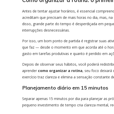
Como organizar a rotina: o prime
Antes de tentar ajustar horários, é essencial compree
acreditam que precisam de mais horas no dia, mas, na 
disso, grande parte do tempo é desperdiçada em pequen
interrupções desnecessárias.
Por isso, um bom ponto de partida é registrar suas ati
que faz — desde o momento em que acorda até o horár
gasto em tarefas produtivas e quanto é perdido em aç
Depois de observar seus hábitos, você poderá redistri
aprender
como organizar a rotina
, seu foco deixará 
exercício traz clareza e elimina a sensação constante d
Planejamento diário em 15 minutos
Separar apenas 15 minutos por dia para planejar as pr
pequeno investimento de tempo cria clareza mental, re