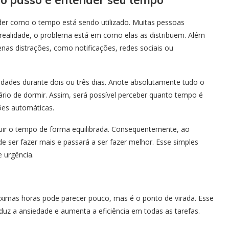
iro passo é entender seu tempo
nder como o tempo está sendo utilizado. Muitas pessoas
realidade, o problema está em como elas as distribuem. Além
as distrações, como notificações, redes sociais ou
vidades durante dois ou três dias. Anote absolutamente tudo o
io de dormir. Assim, será possível perceber quanto tempo é
ões automáticas.
buir o tempo de forma equilibrada. Consequentemente, ao
de ser fazer mais e passará a ser fazer melhor. Esse simples
e urgência.
óximas horas pode parecer pouco, mas é o ponto de virada. Esse
duz a ansiedade e aumenta a eficiência em todas as tarefas.