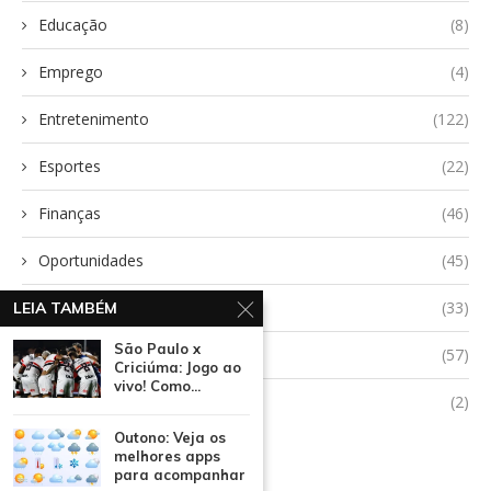
Educação
(8)
Emprego
(4)
Entretenimento
(122)
Esportes
(22)
Finanças
(46)
Oportunidades
(45)
Saúde
(33)
LEIA TAMBÉM
São Paulo x
Tecnologia
(57)
Criciúma: Jogo ao
vivo! Como...
Uncategorized
(2)
Outono: Veja os
melhores apps
para acompanhar