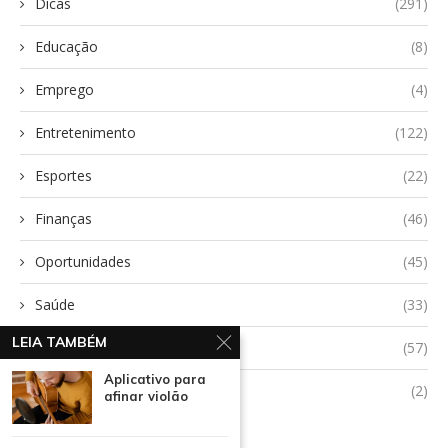
Dicas
(291)
Educação
(8)
Emprego
(4)
Entretenimento
(122)
Esportes
(22)
Finanças
(46)
Oportunidades
(45)
Saúde
(33)
LEIA TAMBÉM
Tecnologia
(57)
Aplicativo para
Uncategorized
(2)
afinar violão