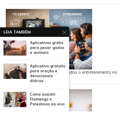
LEIA TAMBÉM
Aplicativos grátis
para pesar gados
e animais
Aplicativo gratuito
para oração e
TV aberta ao streaming: como mudou o entretenimento no
devocionais
Brasil
diários
Como assistir
Flamengo x
Palestinos ao vivo