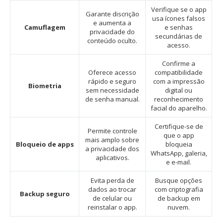
Verifique se o app
Garante discrição
usa ícones falsos
e aumenta a
Camuflagem
e senhas
privacidade do
secundárias de
conteúdo oculto.
acesso.
Confirme a
Oferece acesso
compatibilidade
rápido e seguro
com a impressão
Biometria
sem necessidade
digital ou
de senha manual.
reconhecimento
facial do aparelho.
Certifique-se de
Permite controle
que o app
mais amplo sobre
Bloqueio de apps
bloqueia
a privacidade dos
WhatsApp, galeria,
aplicativos.
e e-mail.
Evita perda de
Busque opções
dados ao trocar
com criptografia
Backup seguro
de celular ou
de backup em
reinstalar o app.
nuvem.