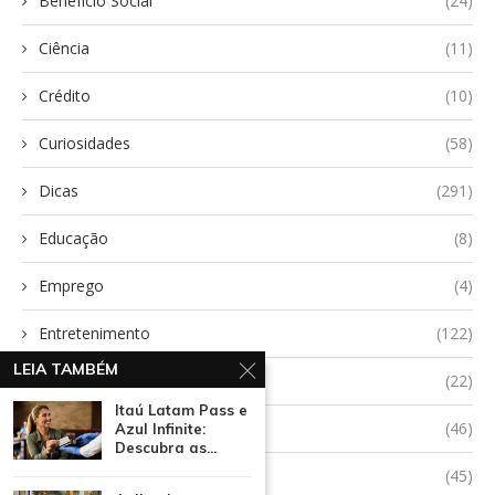
Benefício Social
(24)
Ciência
(11)
Crédito
(10)
Curiosidades
(58)
Dicas
(291)
Educação
(8)
Emprego
(4)
Entretenimento
(122)
LEIA TAMBÉM
Esportes
(22)
Itaú Latam Pass e
Finanças
(46)
Azul Infinite:
Descubra as...
Oportunidades
(45)