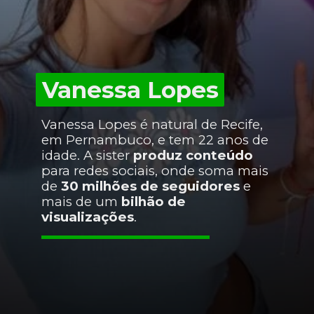
Vanessa Lopes
Vanessa Lopes
Vanessa Lopes é natural de Recife,
em Pernambuco, e tem 22 anos de
idade. A sister
produz conteúdo
para redes sociais, onde soma mais
de
30 milhões de seguidores
e
mais de um
bilhão de
visualizações
.