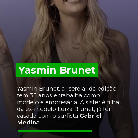
Yasmin Brunet
Yasmin Brunet
Yasmin Brunet, a "sereia" da edição,
tem 35 anos e trabalha como
modelo e empresária. A sister é filha
da ex-modelo Luiza Brunet, já foi
casada com o surfista
Gabriel
Medina
.