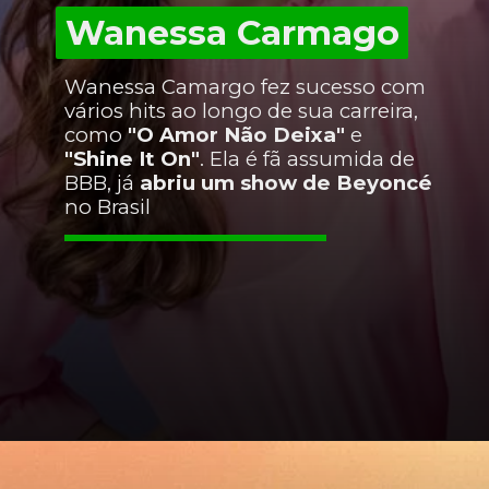
Wanessa Carmago
Wanessa Carmago
Wanessa Camargo fez sucesso com
vários hits ao longo de sua carreira,
como
"O Amor Não Deixa"
e
"Shine It On"
. Ela é fã assumida de
BBB, já
abriu um show de Beyoncé
no Brasil