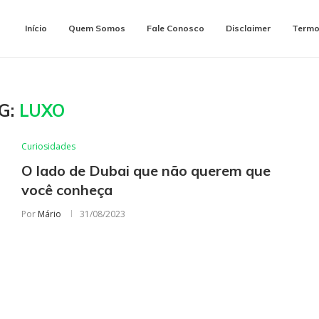
Início
Quem Somos
Fale Conosco
Disclaimer
Termo
G:
LUXO
Curiosidades
O lado de Dubai que não querem que
você conheça
Por
Mário
31/08/2023