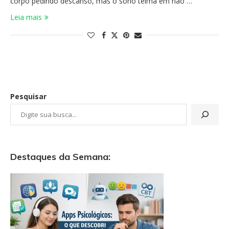
corpo pedindo descanso, mas o sono teima em não …
Leia mais
Pesquisar
Destaques da Semana: