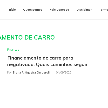
Início
Quem Somos
Fale Conosco
Disclaimer
Termo
AMENTO DE CARRO
Finanças
Financiamento de carro para
negativado: Quais caminhos seguir
Por
Bruna Antiqueira Quideroli
04/09/2025