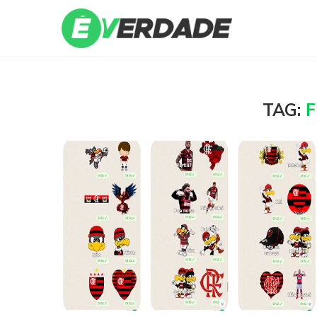
TAG:
F