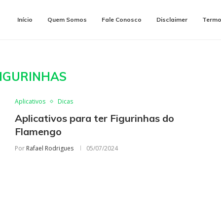
Início
Quem Somos
Fale Conosco
Disclaimer
Termo
IGURINHAS
Aplicativos
Dicas
Aplicativos para ter Figurinhas do
Flamengo
Por
Rafael Rodrigues
05/07/2024