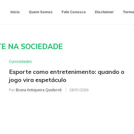
Início
Quem Somos
Fale Conosco
Disclaimer
Termo
E NA SOCIEDADE
Curiosidades
Esporte como entretenimento: quando o
jogo vira espetáculo
Por
Bruna Antiqueira Quideroli
28/01/2026