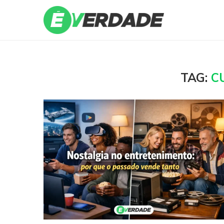
TAG:
C