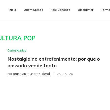
Início
Quem Somos
Fale Conosco
Disclaimer
Termo
ULTURA POP
Curiosidades
Nostalgia no entretenimento: por que o
passado vende tanto
Por
Bruna Antiqueira Quideroli
28/01/2026