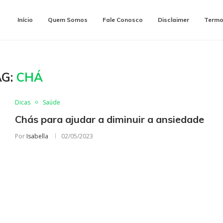
Início
Quem Somos
Fale Conosco
Disclaimer
Termo
AG:
CHÁ
Dicas
Saúde
Chás para ajudar a diminuir a ansiedade
Por
Isabella
02/05/2023