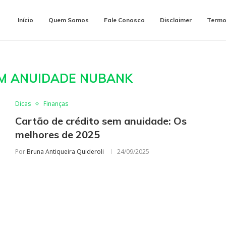
Início
Quem Somos
Fale Conosco
Disclaimer
Termo
M ANUIDADE NUBANK
Dicas
Finanças
Cartão de crédito sem anuidade: Os
melhores de 2025
Por
Bruna Antiqueira Quideroli
24/09/2025