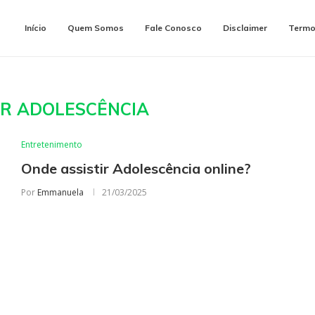
Início
Quem Somos
Fale Conosco
Disclaimer
Termo
IR ADOLESCÊNCIA
Entretenimento
Onde assistir Adolescência online?
Por
Emmanuela
21/03/2025