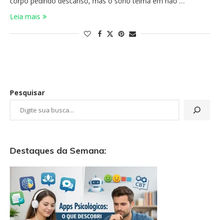
corpo pedindo descanso, mas o sono teima em não …
Leia mais
Pesquisar
Destaques da Semana: