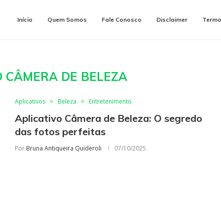
Início
Quem Somos
Fale Conosco
Disclaimer
Termo
O CÂMERA DE BELEZA
Aplicativos
Beleza
Entretenimento
Aplicativo Câmera de Beleza: O segredo
das fotos perfeitas
Por
Bruna Antiqueira Quideroli
07/10/2025