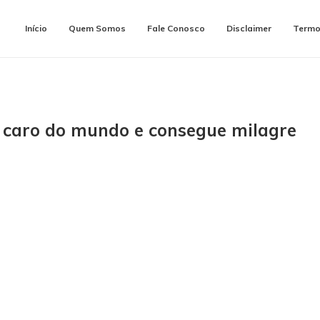
Início
Quem Somos
Fale Conosco
Disclaimer
Termo
 caro do mundo e consegue milagre