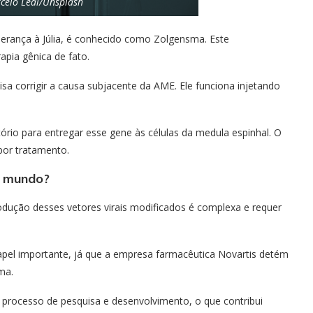
celo Leal/Unsplash
rança à Júlia, é conhecido como Zolgensma. Este
pia gênica de fato.
a corrigir a causa subjacente da AME. Ele funciona injetando
ório para entregar esse gene às células da medula espinhal. O
or tratamento.
do mundo?
odução desses vetores virais modificados é complexa e requer
el importante, já que a empresa farmacêutica Novartis detém
ma.
processo de pesquisa e desenvolvimento, o que contribui