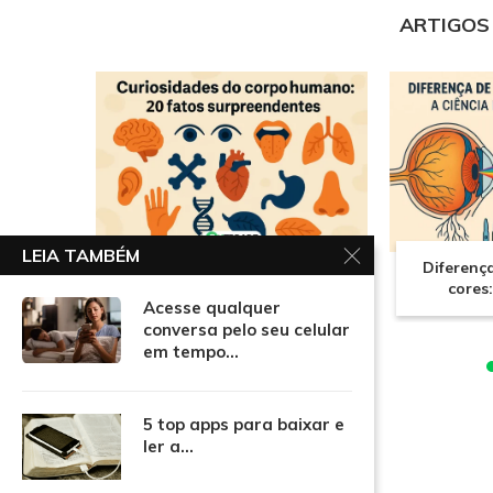
ARTIGOS
LEIA TAMBÉM
Curiosidades do corpo
Diferenç
humano: 20 fatos
cores:
Acesse qualquer
surpreendentes
conversa pelo seu celular
em tempo...
5 top apps para baixar e
ler a...