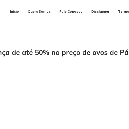
Início
Quem Somos
Fale Conosco
Disclaimer
Termo
ença de até 50% no preço de ovos de P