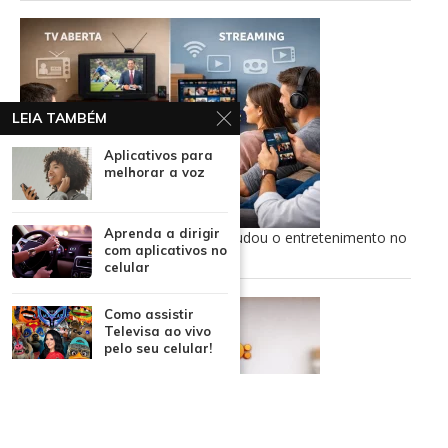
LEIA TAMBÉM
Aplicativos para
melhorar a voz
Aprenda a dirigir
TV aberta ao streaming: como mudou o entretenimento no
com aplicativos no
Brasil
celular
Como assistir
Televisa ao vivo
pelo seu celular!