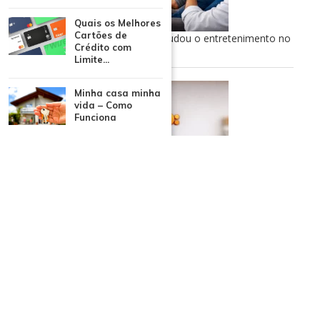
Quais os Melhores
Cartões de
TV aberta ao streaming: como mudou o entretenimento no
Crédito com
Brasil
Limite...
Minha casa minha
vida – Como
Funciona
Onde assistir BBB26 ao vivo: opções gratuitas e oficiais
CATEGORIAS