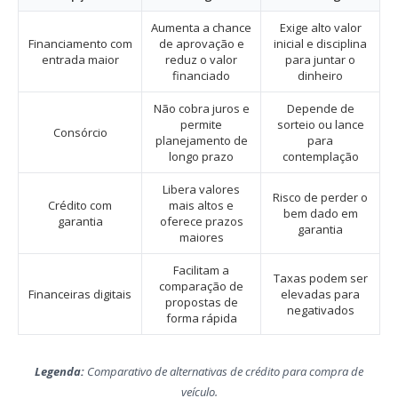
Aumenta a chance
Exige alto valor
Financiamento com
de aprovação e
inicial e disciplina
entrada maior
reduz o valor
para juntar o
financiado
dinheiro
Não cobra juros e
Depende de
permite
sorteio ou lance
Consórcio
planejamento de
para
longo prazo
contemplação
Libera valores
Risco de perder o
Crédito com
mais altos e
bem dado em
garantia
oferece prazos
garantia
maiores
Facilitam a
Taxas podem ser
comparação de
Financeiras digitais
elevadas para
propostas de
negativados
forma rápida
Legenda:
Comparativo de alternativas de crédito para compra de
veículo.