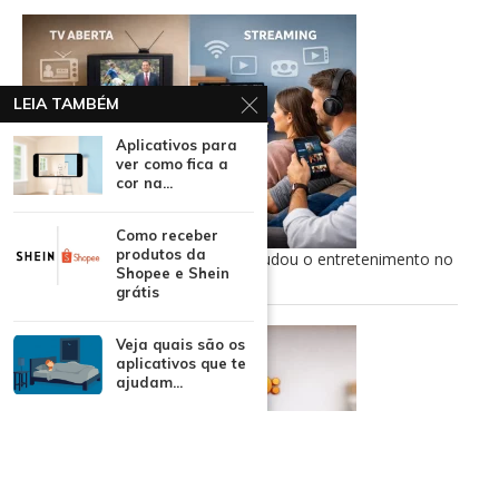
LEIA TAMBÉM
Aplicativos para
ver como fica a
cor na...
Como receber
produtos da
TV aberta ao streaming: como mudou o entretenimento no
Shopee e Shein
Brasil
grátis
Veja quais são os
aplicativos que te
ajudam...