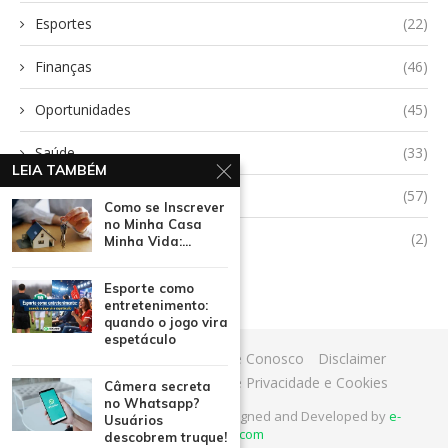
Esportes
(22)
Finanças
(46)
Oportunidades
(45)
Saúde
(33)
LEIA TAMBÉM
Tecnologia
(57)
Como se Inscrever
no Minha Casa
Uncategorized
(2)
Minha Vida:...
Esporte como
entretenimento:
quando o jogo vira
espetáculo
Início
Quem Somos
Fale Conosco
Disclaimer
Termos de Uso
Política de Privacidade e Cookies
Câmera secreta
no Whatsapp?
@2025 - All Right Reserved. Designed and Developed by
e-
Usuários
verdade.com
descobrem truque!