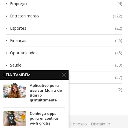
Emprego
(4)
Entretenimento
(122)
Esportes
(22)
Finanças
(46)
Oportunidades
(45)
Saúde
(33)
LEIA TAMBÉM
Tecnologia
(57)
Aplicativo para
Uncategorized
(2)
assistir Maria do
Bairro
gratuitamente
Conheça apps
para encontrar
wi-fi grátis
Início
Quem Somos
Fale Conosco
Disclaimer