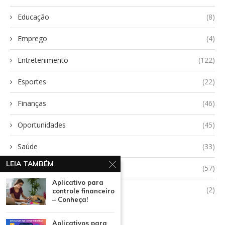
Educação
(8)
Emprego
(4)
Entretenimento
(122)
Esportes
(22)
Finanças
(46)
Oportunidades
(45)
Saúde
(33)
LEIA TAMBÉM
Tecnologia
(57)
Aplicativo para
Uncategorized
(2)
controle financeiro
– Conheça!
Aplicativos para