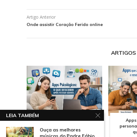
Artigo Anterior
Onde assistir Coração Ferido online
ARTIGOS
LEIA TAMBÉM
Apps psicológicos: o que
Apps
descobri após testar vários
persona
Ouça as melhores
q
músicas do Padre Fábio