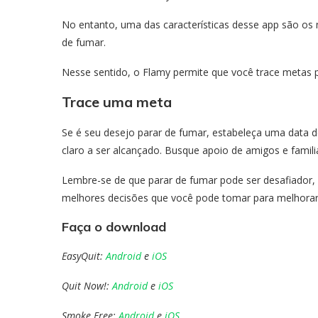
No entanto, uma das características desse app são os
de fumar.
Nesse sentido, o Flamy permite que você trace metas
Trace uma meta
Se é seu desejo parar de fumar, estabeleça uma data d
claro a ser alcançado. Busque apoio de amigos e familia
Lembre-se de que parar de fumar pode ser desafiador, 
melhores decisões que você pode tomar para melhorar 
Faça o download
EasyQuit:
Android
e
iOS
Quit Now!:
Android
e
iOS
Smoke Free:
Android
e
iOS