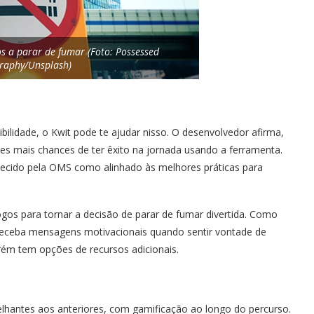
s a parar de fumar (Foto: Possessed
raphy/Unsplash)
ilidade, o Kwit pode te ajudar nisso. O desenvolvedor afirma,
es mais chances de ter êxito na jornada usando a ferramenta.
hecido pela OMS como alinhado às melhores práticas para
jogos para tornar a decisão de parar de fumar divertida. Como
 receba mensagens motivacionais quando sentir vontade de
porém tem opções de recursos adicionais.
lhantes aos anteriores, com gamificação ao longo do percurso.