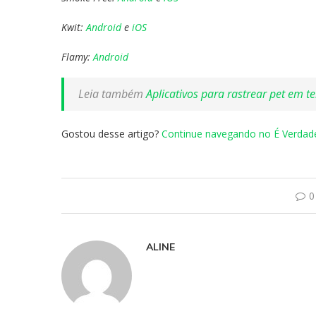
Kwit:
Android
e
iOS
Flamy:
Android
Leia também
Aplicativos para rastrear pet em t
Gostou desse artigo?
Continue navegando no É Verdad
0
ALINE