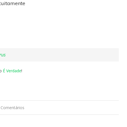
tuitamente
rus
no
É Verdade
!
 Comentários