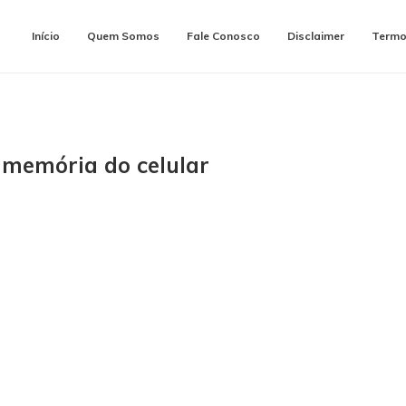
Início
Quem Somos
Fale Conosco
Disclaimer
Termo
r memória do celular