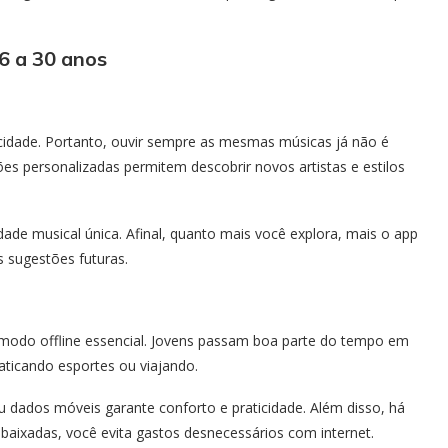
16 a 30 anos
icidade. Portanto, ouvir sempre as mesmas músicas já não é
es personalizadas permitem descobrir novos artistas e estilos
dade musical única. Afinal, quanto mais você explora, mais o app
s sugestões futuras.
o modo offline essencial. Jovens passam boa parte do tempo em
aticando esportes ou viajando.
 dados móveis garante conforto e praticidade. Além disso, há
ixadas, você evita gastos desnecessários com internet.