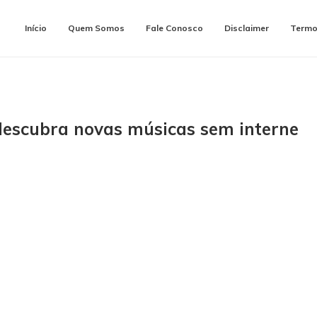
Início
Quem Somos
Fale Conosco
Disclaimer
Termo
: descubra novas músicas sem interne