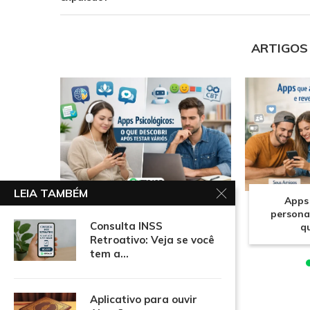
ARTIGOS
LEIA TAMBÉM
Apps psicológicos: o que
Apps
descobri após testar vários
persona
Consulta INSS
q
Retroativo: Veja se você
tem a...
Aplicativo para ouvir