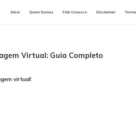
Início
Quem Somos
Fale Conosco
Disclaimer
Termo
iagem Virtual: Guia Completo
gem virtual!