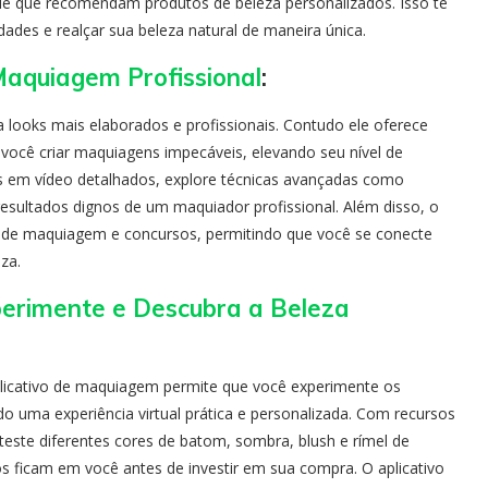
ele que recomendam produtos de beleza personalizados. Isso te
dades e realçar sua beleza natural de maneira única.
Maquiagem Profissional
:
 looks mais elaborados e profissionais. Contudo ele oferece
você criar maquiagens impecáveis, elevando seu nível de
is em vídeo detalhados, explore técnicas avançadas como
resultados dignos de um maquiador profissional. Além disso, o
s de maquiagem e concursos, permitindo que você se conecte
za.
perimente e Descubra a Beleza
plicativo de maquiagem permite que você experimente os
 uma experiência virtual prática e personalizada. Com recursos
este diferentes cores de batom, sombra, blush e rímel de
os ficam em você antes de investir em sua compra. O aplicativo