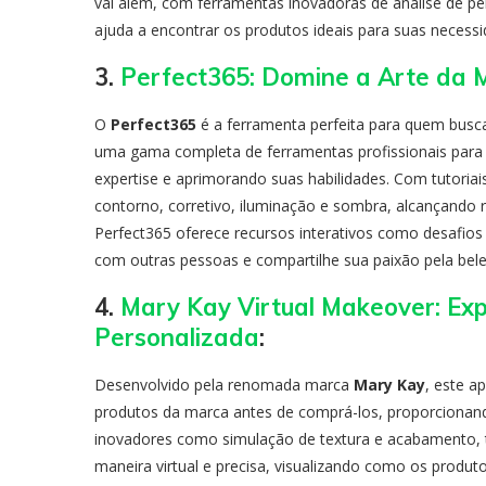
vai além, com ferramentas inovadoras de análise de p
ajuda a encontrar os produtos ideais para suas necessi
3.
Perfect365: Domine a Arte da 
O
Perfect365
é a ferramenta perfeita para quem busca
uma gama completa de ferramentas profissionais para 
expertise e aprimorando suas habilidades. Com tutoria
contorno, corretivo, iluminação e sombra, alcançando 
Perfect365 oferece recursos interativos como desafio
com outras pessoas e compartilhe sua paixão pela bele
4.
Mary Kay Virtual Makeover: Ex
Personalizada
:
Desenvolvido pela renomada marca
Mary Kay
, este a
produtos da marca antes de comprá-los, proporcionando
inovadores como simulação de textura e acabamento, t
maneira virtual e precisa, visualizando como os produt