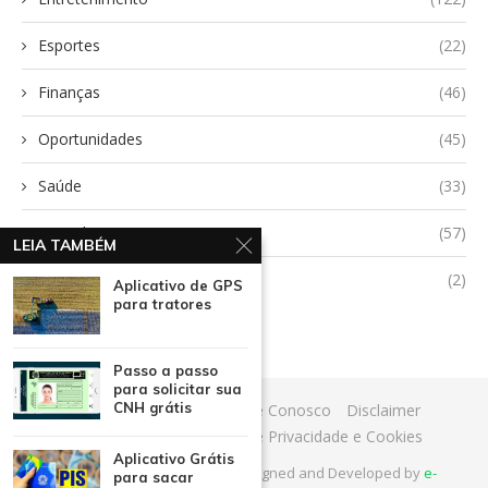
Esportes
(22)
Finanças
(46)
Oportunidades
(45)
Saúde
(33)
Tecnologia
(57)
LEIA TAMBÉM
Uncategorized
(2)
Aplicativo de GPS
para tratores
Passo a passo
para solicitar sua
CNH grátis
Início
Quem Somos
Fale Conosco
Disclaimer
Termos de Uso
Política de Privacidade e Cookies
Aplicativo Grátis
@2025 - All Right Reserved. Designed and Developed by
e-
para sacar